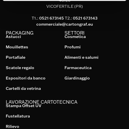
43126
VICOFERTILE (PR)
T1.:
0521 673145
T2.:
0521 673143
commerciale@cartongraf.eu
PACKAGING
SETTORI
Astucci
Cosmetica
Mouillettes
Profumi
Portafiale
Alimenti e salumi
Scatole regalo
Farmaceutica
Espositori da banco
Giardinaggio
Cartelli da vetrina
LAVORAZIONE CARTOTECNICA
Stampa Offset UV
Fustellatura
Rilievo