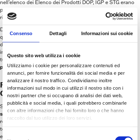
nell’elenco dei Elenco dei Prodotti DOP, IGP e STG erano
presenti
ben 38 “Prodotti a base di carne” italiani
riconosciuti e protetti a livello europeo.
Dal punto di vista della commercializzazione, la qualità di
Consenso
Dettagli
Informazioni sui cookie
questi salumi deve andare di pari passo con le tendenze
del marketing: anche fra le specialità a denominazione,
infatti, la concorrenza è serrata ed è necessario adottare
Questo sito web utilizza i cookie
tutte le strategie possibili per
far emergere i propri
Utilizziamo i cookie per personalizzare contenuti ed
prodotti
rispetto a quelli della concorrenza.
annunci, per fornire funzionalità dei social media e per
analizzare il nostro traffico. Condividiamo inoltre
Fasce per salumi: l’eccellenza di
informazioni sul modo in cui utilizzi il nostro sito con i
Cartongraf
nostri partner che si occupano di analisi dei dati web,
pubblicità e social media, i quali potrebbero combinarle
Specialista nell’ideazione e
realizzazione di fasce per
con altre informazioni che hai fornito loro o che hanno
salumi
che coniugano tradizione, innovazione ed elevata
raccolto dal tuo utilizzo dei loro servizi.
resistenza fisica alle condizioni difficili (umidità e basse
temperature) è
Cartongraf
, che vanta una lunga
Selezione
esperienza in questo settore: chiamando lo 0521-673143,