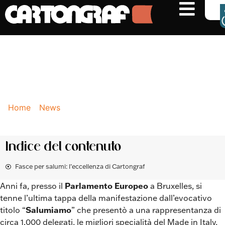
NEWS
Le fasce per salumi
Cartongraf al servizio delle
eccellenze norcine italiane
Home
-
News
-
Le fasce per salumi Cartongraf al
servizio delle eccellenze norcine italiane
Indice del contenuto
Fasce per salumi: l’eccellenza di Cartongraf
Anni fa, presso il
Parlamento Europeo
a Bruxelles, si
tenne l’ultima tappa della manifestazione dall’evocativo
titolo “
Salumiamo
” che presentò a una rappresentanza di
circa 1.000 delegati, le migliori specialità del Made in Italy,