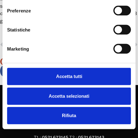
stampa per approfittare dei tanti vantaggi che la
Preferenze
contraddistinguono?
Contattaci
o chiama allo 0521.673143
Cartongraf
gli specialisti di
!
Statistiche
PRECEDENTE
SUCCESSIVO
Interni in microonda: tanti vantaggi per l’imballaggio
Le scatole dei profumi per sedurre tutti i tipi di clienti
Marketing
Condividi su
Accetta tutti
Accetta selezionati
Via Varesi, 19
Rifiuta
43126
VICOFERTILE (PR)
T1.:
0521 673145
T2.:
0521 673143