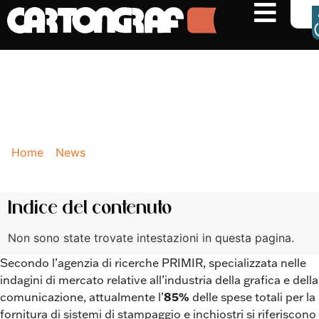
NEWS
La stampa offset con UV
integra e amplia le potenzialità
dello stampaggio
Home
-
News
-
La stampa offset con UV integra e
amplia le potenzialità dello stampaggio
Indice del contenuto
Non sono state trovate intestazioni in questa pagina.
Secondo l’agenzia di ricerche PRIMIR, specializzata nelle
indagini di mercato relative all’industria della grafica e della
85%
comunicazione, attualmente l’
delle spese totali per la
fornitura di sistemi di stampaggio e inchiostri si riferiscono