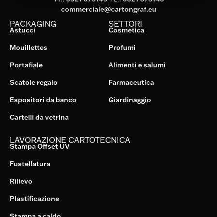
commerciale@cartongraf.eu
PACKAGING
SETTORI
Astucci
Cosmetica
Mouillettes
Profumi
Portafiale
Alimenti e salumi
Scatole regalo
Farmaceutica
Espositori da banco
Giardinaggio
Cartelli da vetrina
LAVORAZIONE CARTOTECNICA
Stampa Offset UV
Fustellatura
Rilievo
Plastificazione
Stampa a caldo