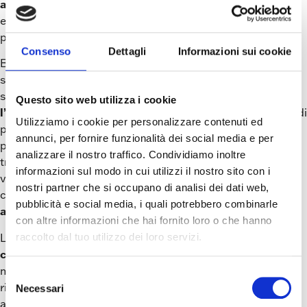
alla stampa di tipo tradizionale
. Ma quali sono,
esattamente, le ragioni del suo successo? La risposta sta
proprio nel modo in cui questo procedimento ha luogo.
Consenso
Dettagli
Informazioni sui cookie
Brevemente, il processo consiste nella deposizione sul
supporto di stampa di inchiostri speciali che, invece di
solidificati mediante
seccarsi all’aria, vengono
Questo sito web utilizza i cookie
l’esposizione a raggi ultravioletti
. La lavorazione è quindi
Utilizziamo i cookie per personalizzare contenuti ed
non porosi
possibile anche per quei supporti
(es. carta
annunci, per fornire funzionalità dei social media e per
plastificata), che risultano invece preclusi alla stampa
analizzare il nostro traffico. Condividiamo inoltre
tradizionale; lo stampaggio con UV offre in più notevoli
informazioni sul modo in cui utilizzi il nostro sito con i
brillantezza
vantaggi a livello pratico ed estetico quali
dei
nostri partner che si occupano di analisi dei dati web,
finitura “glossy”
resistenza
colori,
ed elevata
pubblicità e social media, i quali potrebbero combinarle
all’abrasione
.
con altre informazioni che hai fornito loro o che hanno
La stampa offset con UV conferisce dunque un
raccolto dal tuo utilizzo dei loro servizi.
consistente valore aggiunto al risultato finale
e, ultimo
ma non meno importante, si fa apprezzare anche per le
Selezione
ridotte tempistiche di lavorazione e la versatilità di
Necessari
del
applicazione. Vuoi adottare questa moderna tecnologia di
consenso