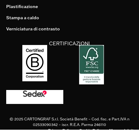
Plastificazione
Stampa a caldo
Verniciatura di contrasto
CERTIFICAZIONI
© 2025
CARTONGRAF S.r.l. Società Benefit
– Cod. fisc. e Part.IVA n
02533090342 – iscr. R.E.A. Parma 246110
Privacy Policy
Cookie Policy
Mappa del sito