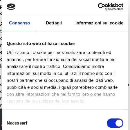
principalmente da fibre di cellulosa, ricavate dal legno
o da fibre vergini.
Consenso
Dettagli
Informazioni sui cookie
A queste si aggiungono additivi e cariche, come caolino,
talco o carbonato di calcio, insieme a coloranti e agenti di
collatura, utili a migliorarne stampabilità e opacità. Un
Questo sito web utilizza i cookie
grammatura
ruolo chiave è svolto anche dalla
, che deve
essere bilanciata: robusta da proteggere la fiala, ma non
Utilizziamo i cookie per personalizzare contenuti ed
così elevata da renderla rigida, costosa o complessa da
annunci, per fornire funzionalità dei social media e per
lavorare.
analizzare il nostro traffico. Condividiamo inoltre
informazioni sul modo in cui utilizzi il nostro sito con i
Infine, parametri come umidità residua, porosità e
nostri partner che si occupano di analisi dei dati web,
contenuto di lignina incidono sulla stabilità dimensionale e
pubblicità e social media, i quali potrebbero combinarle
cromatica del portafiale, influenzando la capacità di
con altre informazioni che hai fornito loro o che hanno
mantenere nel tempo sia le qualità estetiche che la
raccolto dal tuo utilizzo dei loro servizi.
neutralità olfattiva.
Selezione
Finiture,
Necessari
del
rivestimenti e